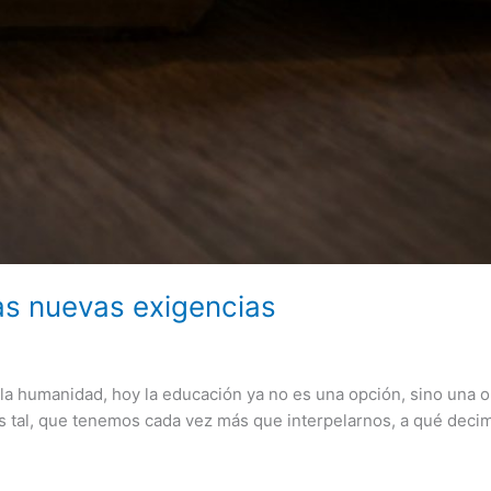
as nuevas exigencias
 la humanidad, hoy la educación ya no es una opción, sino una o
s tal, que tenemos cada vez más que interpelarnos, a qué de