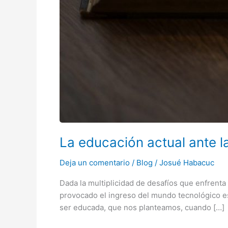
La educación actual ante l
Deja un comentario
/
Blog
/
Josué Habacuc
Dada la multiplicidad de desafíos que enfrenta
provocado el ingreso del mundo tecnológico e
ser educada, que nos planteamos, cuando […]