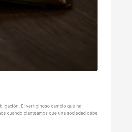
bligación. El vertiginoso cambio que ha
cimos cuando planteamos que una sociedad debe